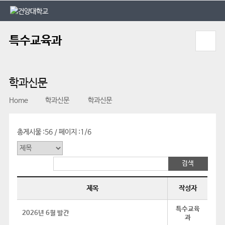
본문 바로가기
대메뉴 바로가기
특수교육과
학과신문
Home
학과신문
학과신문
총게시물 :
56
페이지 :
1/6
/
제목
작성자
특수교육
2026년 6월 발간
과