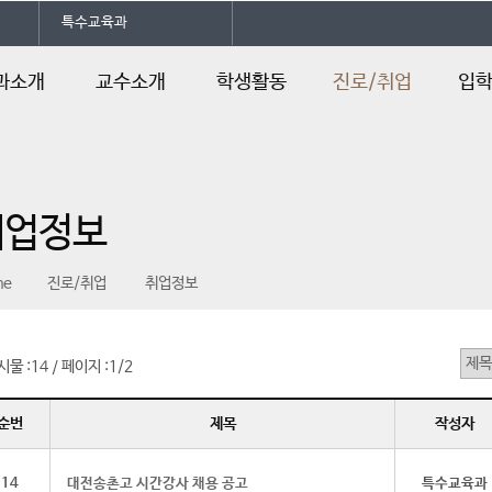
특수교육과
과소개
교수소개
학생활동
진로/취업
입
말
교수소개
전공동아리
진로및자격증
학과입
소개
학과카페
취업정보
학과입
취업정보
과정
학과 SNS
취업스토리북
입학안
연혁
입학Q
me
진로/취업
취업정보
일정
오시는길
시물 :
14
페이지 :
1/2
/
순번
제목
작성자
14
대전송촌고 시간강사 채용 공고
특수교육과