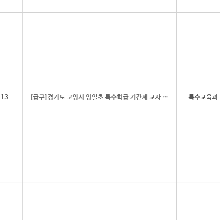
13
[급구]경기도 고양시 양일초 특수학급 기간제 교사 채용 공고
특수교육과