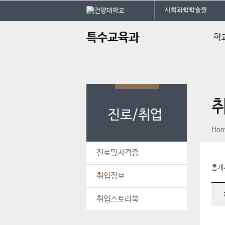
본문 바로가기
대메뉴 바로가기
건
사회과학학술원
주
특수교육과
학
메
뉴
인사
학과
교육
진로/취업
학과
페이스북
인스타그램
print
Ho
학사
찾아
진로및자격증
총게
취업정보
취업스토리북