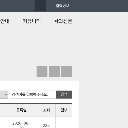
사
입학정보
이
트
맵
학안내
커뮤니티
학과신문
학안내
학과공지
학과신문
학Q&A
학과소식
내
포토앨범
&A
자료실
언론속의 건양
검색어를 입력해주세요.
등록일
조회
첨부
2026-06-
225