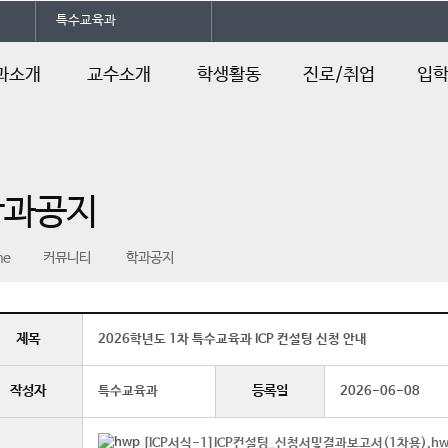
특수교육과
과소개
교수소개
학생활동
진로/취업
입
말
교수소개
전공동아리
진로및자격증
학과입
소개
학과카페
취업정보
학과입
학과공지
과정
학과 SNS
취업스토리북
입학안
연혁
입학Q
me
커뮤니티
학과공지
일정
오시는길
제목
2026학년도 1차 특수교육과 ICP 컨설팅 신청 안내
작성자
등록일
특수교육과
2026-06-08
[ICP서식-1]ICP컨설팅_신청서및결과보고서(1차용).hw