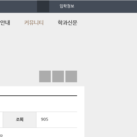
사
입학정보
이
트
맵
학안내
커뮤니티
학과신문
학안내
학과공지
학과신문
학Q&A
학과소식
내
포토앨범
&A
자료실
언론속의 건양
조회
905
p