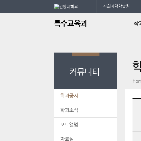
본문 바로가기
대메뉴 바로가기
사회과학학술원
주
특수교육과
학
메
뉴
인사
학과
교육
커뮤니티
학과
페이스북
인스타그램
print
Ho
학사
찾아
학과공지
학과소식
포토앨범
자료실