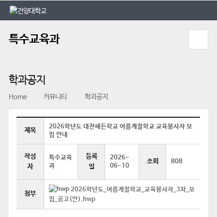
본문 바로가기
대메뉴 바로가기
특수교육과
학과공지
Home
커뮤니티
학과공지
2026학년도 대전해든학교 여름계절학교 교육봉사자 모
제목
집 안내
작성
등록
특수교육
2026-
조회
808
과
06-10
자
일
2026학년도_여름계절학교_교육봉사자_3차_모
첨부
집_공고(안).hwp