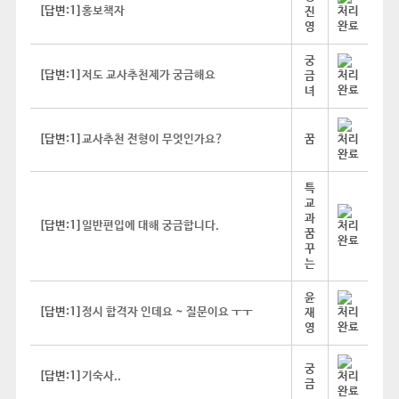
[답변:1]
홍보책자
진
영
궁
[답변:1]
저도 교사추천제가 궁금해요
금
녀
[답변:1]
교사추천 전형이 무엇인가요?
꿈
특
교
과
[답변:1]
일반편입에 대해 궁금합니다.
꿈
꾸
는
윤
[답변:1]
정시 합격자 인데요 ~ 질문이요 ㅜㅜ
재
영
궁
[답변:1]
기숙사..
금