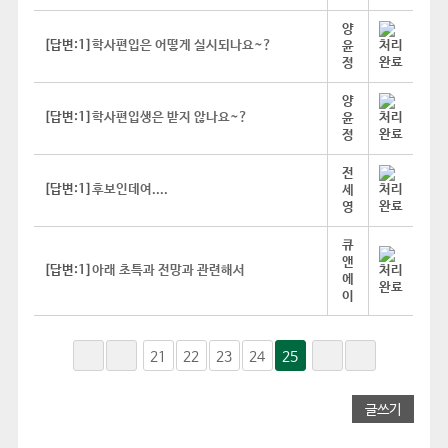
양
[답변:1]
학사편입은 어떻게 실시되나요~?
윤
정
양
[답변:1]
학사편입생은 받지 않나요~?
윤
정
전
[답변:1]
후보인데여....
세
영
큐
앤
[답변:1]
아래 초특과 전망과 관련해서
에
이
21
22
23
24
25
글쓰기