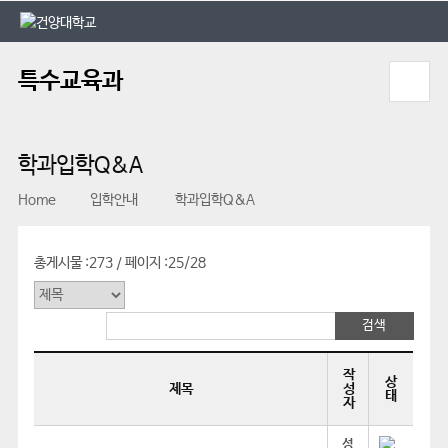
본문 바로가기
대메뉴 바로가기
특수교육과
학과입학Q&A
Home
입학안내
학과입학Q&A
총게시물 :
273
페이지 :
25/28
/
작
상
제목
성
태
자
성