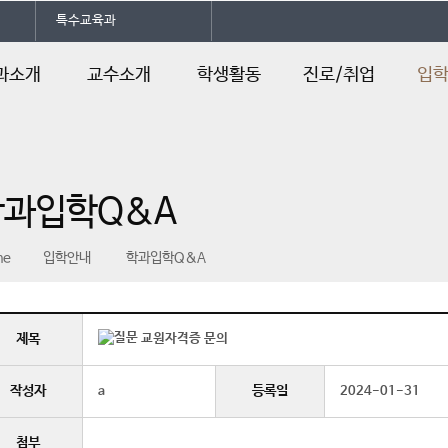
특수교육과
과소개
교수소개
학생활동
진로/취업
입
말
교수소개
전공동아리
진로및자격증
학과입
소개
학과카페
취업정보
학과입
학과입학Q&A
과정
학과 SNS
취업스토리북
입학안
연혁
입학Q
me
입학안내
학과입학Q&A
일정
오시는길
제목
교원자격증 문의
작성자
등록일
a
2024-01-31
첨부