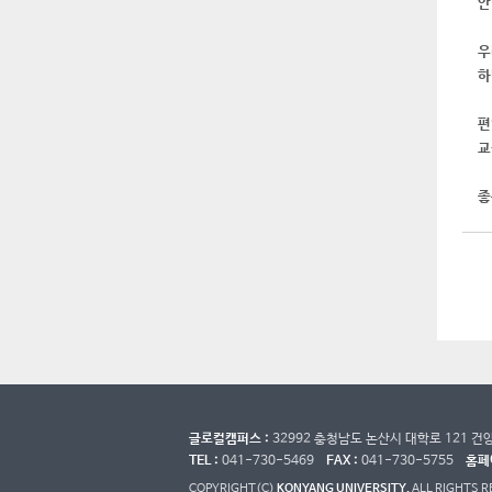
안
우
하
편
교
좋
글로컬캠퍼스 :
32992 충청남도 논산시 대학로 121 
TEL :
041-730-5469
FAX :
041-730-5755
홈페
COPYRIGHT(C)
KONYANG UNIVERSITY.
ALL RIGHTS 