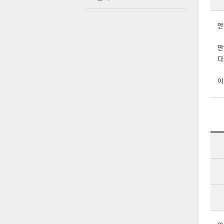
안
만
다
이