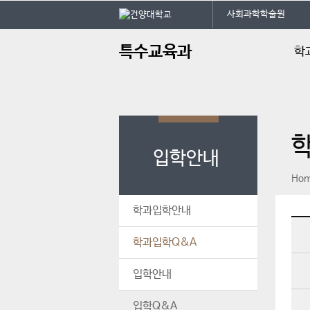
본문 바로가기
대메뉴 바로가기
사회과학학술원
주
특수교육과
학
메
뉴
인사
학과
교육
입학안내
학과
페이스북
인스타그램
print
Ho
학사
찾아
학과입학안내
학과입학Q&A
입학안내
입학Q&A