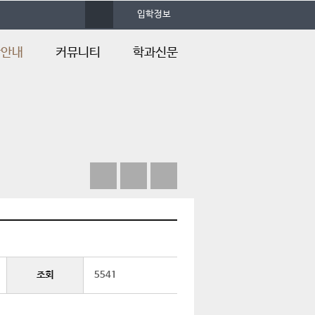
사
입학정보
이
트
맵
학안내
커뮤니티
학과신문
학안내
학과공지
학과신문
학Q&A
학과소식
내
포토앨범
&A
자료실
언론속의 건양
조회
5541